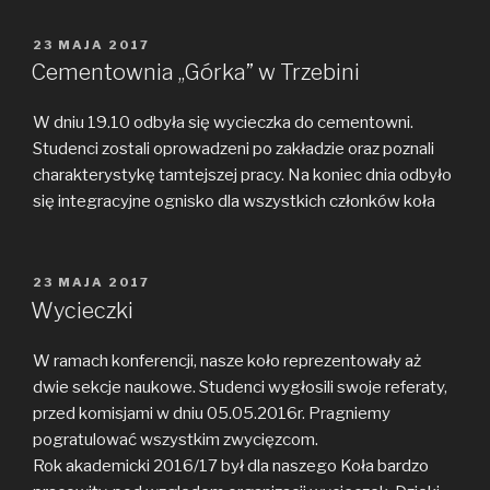
OPUBLIKOWANE
23 MAJA 2017
W
Cementownia ,,Górka” w Trzebini
W dniu 19.10 odbyła się wycieczka do cementowni.
Studenci zostali oprowadzeni po zakładzie oraz poznali
charakterystykę tamtejszej pracy. Na koniec dnia odbyło
się integracyjne ognisko dla wszystkich członków koła
OPUBLIKOWANE
23 MAJA 2017
W
Wycieczki
W ramach konferencji, nasze koło reprezentowały aż
dwie sekcje naukowe. Studenci wygłosili swoje referaty,
przed komisjami w dniu 05.05.2016r. Pragniemy
pogratulować wszystkim zwycięzcom.
Rok akademicki 2016/17 był dla naszego Koła bardzo