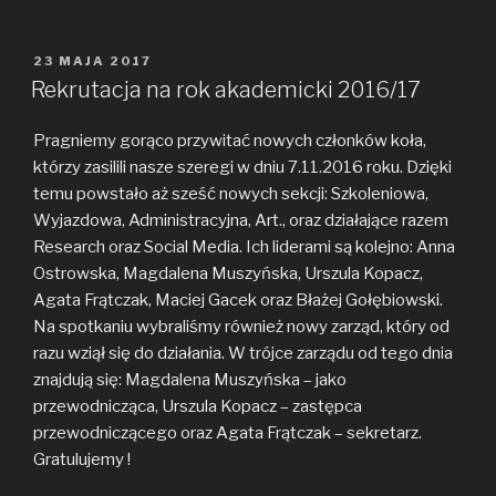
OPUBLIKOWANE
23 MAJA 2017
W
Rekrutacja na rok akademicki 2016/17
Pragniemy gorąco przywitać nowych członków koła,
którzy zasilili nasze szeregi w dniu 7.11.2016 roku. Dzięki
temu powstało aż sześć nowych sekcji: Szkoleniowa,
Wyjazdowa, Administracyjna, Art., oraz działające razem
Research oraz Social Media. Ich liderami są kolejno: Anna
Ostrowska, Magdalena Muszyńska, Urszula Kopacz,
Agata Frątczak, Maciej Gacek oraz Błażej Gołębiowski.
Na spotkaniu wybraliśmy również nowy zarząd, który od
razu wziął się do działania. W trójce zarządu od tego dnia
znajdują się: Magdalena Muszyńska – jako
przewodnicząca, Urszula Kopacz – zastępca
przewodniczącego oraz Agata Frątczak – sekretarz.
Gratulujemy !