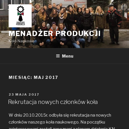
Przejdź
do
treści
MENADŻER PRODUKCJI
Koło Naukowe
Menu
MIESIĄC: MAJ 2017
OPUBLIKOWANE
23 MAJA 2017
W
Rekrutacja nowych członków koła
W dniu 20.10.2015r. odbyła się rekrutacja na nowych
członków naszego koła naukowego. Na początku
zainteresowani zostali zapoznani z planem działania KN